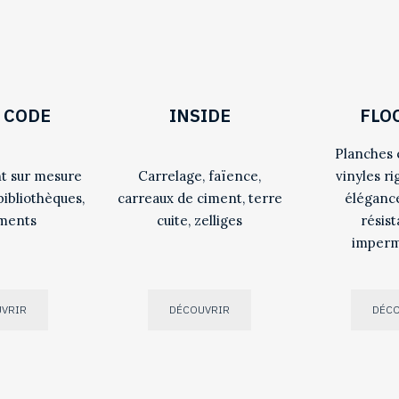
 CODE
INSIDE
FLO
Planches 
 sur mesure
Carrelage, faïence,
vinyles ri
bibliothèques,
carreaux de ciment, terre
élégance
ments
cuite, zelliges
résis
imperm
VRIR
DÉCOUVRIR
DÉC