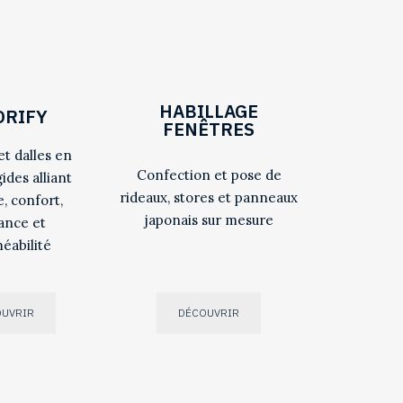
HABILLAGE
ORIFY
FENÊTRES
et dalles en
Confection et pose de
gides alliant
rideaux, stores et panneaux
, confort,
japonais sur mesure
tance et
éabilité
OUVRIR
DÉCOUVRIR