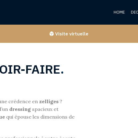
HOME
DE
Visite virtuelle
OIR-FAIRE
.
’une crédence en
zelliges
?
d’un
dressing
spacieux et
ue
qui épouse les dimensions de