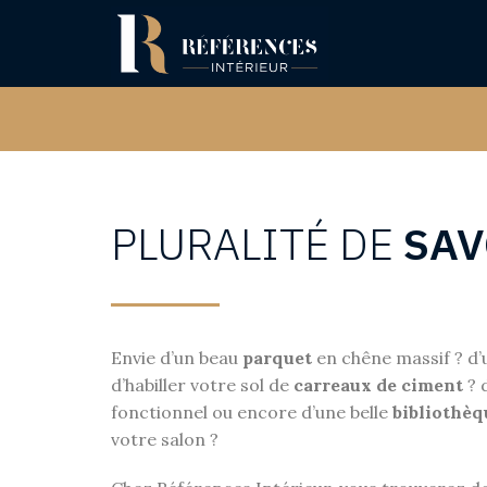
Aller
au
contenu
PLURALITÉ DE
SAV
Envie d’un beau
parquet
en chêne massif ? d
d’habiller votre sol de
carreaux de ciment
? 
fonctionnel ou encore d’une belle
bibliothèq
votre salon ?