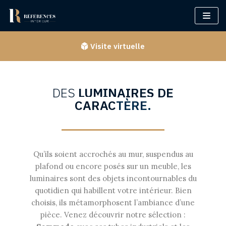
Aller
au
Visite virtuelle
contenu
DES
LUMINAIRES
DE
CARAC
TÈRE
.
Qu’ils soient accrochés au mur, suspendus au
plafond ou encore posés sur un meuble, les
luminaires sont des objets incontournables du
quotidien qui habillent votre intérieur. Bien
choisis, ils métamorphosent l’ambiance d’une
pièce. Venez découvrir notre sélection :